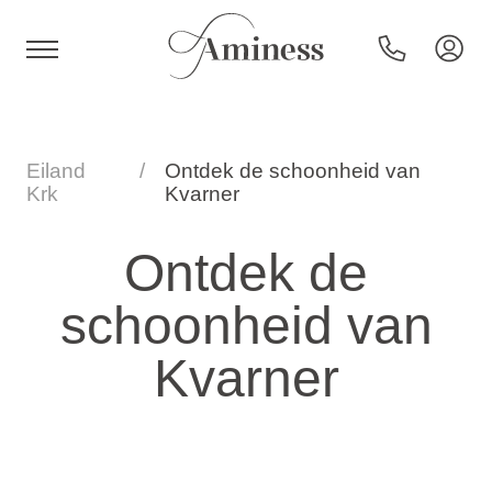
HR
Eiland
Ontdek de schoonheid van
Krk
Kvarner
Hotels en resorts
Ontdek de
schoonheid van
Campings
Kvarner
Speciale aanbiedingen
Bestemmingen