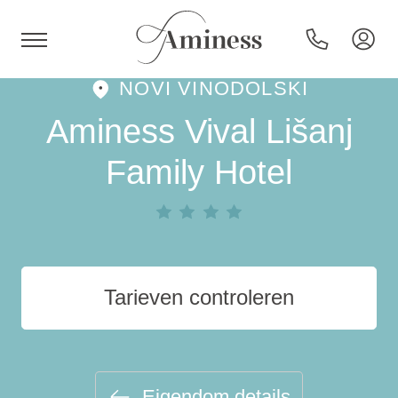
NOVI VINODOLSKI
HR
Aminess Vival Lišanj
Family Hotel
Hotels en resorts
Campings
Tarieven controleren
Speciale aanbiedingen
Bestemmingen
Eigendom details