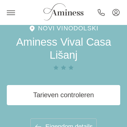
NOVI VINODOLSKI
HR
Aminess Vival Casa
Lišanj
Hotels en resorts
Campings
Tarieven controleren
Speciale aanbiedingen
Bestemmingen
Eigendom details