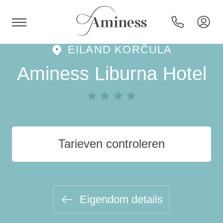
EILAND KORČULA
HR
Aminess Liburna Hotel
Hotels en resorts
Tarieven controleren
Campings
Speciale aanbiedingen
Eigendom details
Bestemmingen