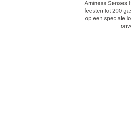
Vakantietypes
Aminess Senses Hv
feesten tot 200 ga
op een speciale lo
onve
Merken
Ami Loyalty programma
Blogi