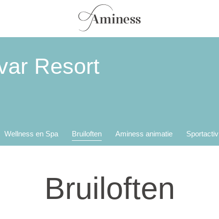
ar Resort
Wellness en Spa
Bruiloften
Aminess animatie
Sportactiv
Bruiloften