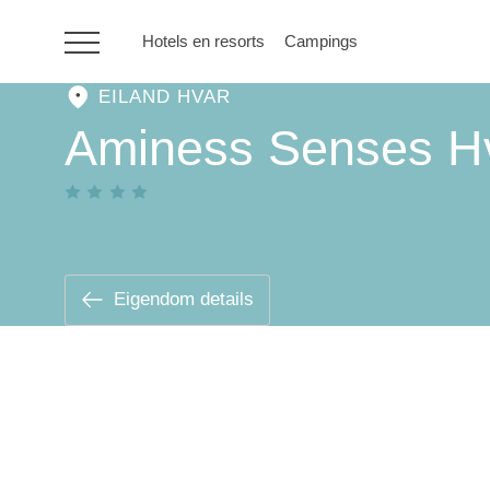
Hotels en resorts
Campings
EILAND HVAR
HR
Aminess Senses Hv
Hotels en resorts
Campings
Eigendom details
Speciale
aanbiedingen
Bestemmingen