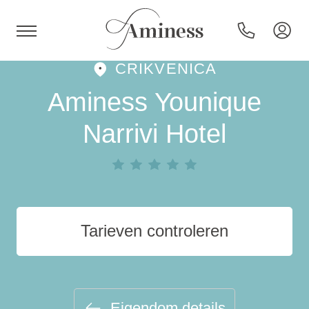
CRIKVENICA
HR
Aminess Younique
Narrivi Hotel
Hotels en resorts
Campings
Tarieven controleren
Speciale aanbiedingen
Bestemmingen
Eigendom details