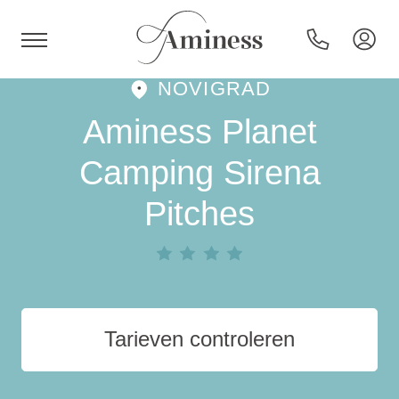
NOVIGRAD
HR
Aminess Planet
Camping Sirena
Pitches
Hotels en resorts
Campings
Speciale aanbiedingen
Tarieven controleren
Bestemmingen