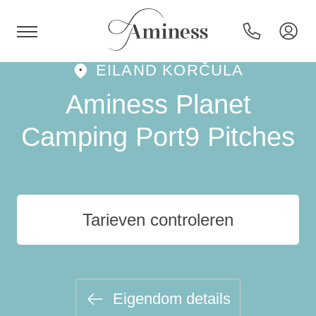
EILAND KORČULA
HR
Aminess Planet
Camping Port9 Pitches
Hotels en resorts
Campings
Tarieven controleren
Speciale aanbiedingen
Bestemmingen
Eigendom details