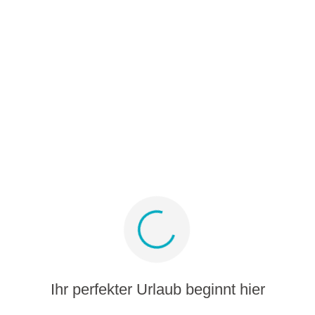
B2B
Partnerprogramm
Medienalbum
Melden Sie sich für Angebote und Inspiration
an
Bleiben Sie verbunden
Ihr perfekter Urlaub beginnt hier