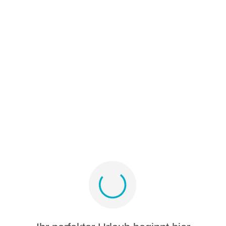
B2B
Partnerprogramm
Medienalbum
Melden Sie sich für Angebote und Inspiration
an
Bleiben Sie verbunden