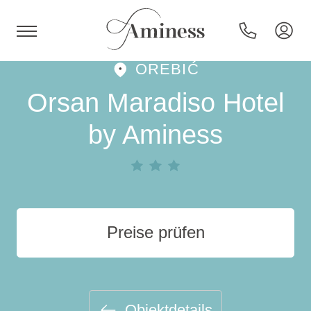
OREBIĆ
HR
Orsan Maradiso Hotel
by Aminess
Hotels und Resorts
Campingplätze
Preise prüfen
Sonderangebote
Reiseziele
Objektdetails