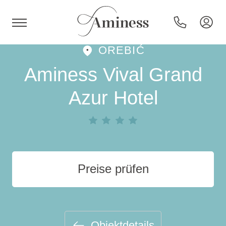
OREBIĆ
HR
Aminess Vival Grand
Azur Hotel
Hotels und Resorts
Campingplätze
Preise prüfen
Sonderangebote
Reiseziele
Objektdetails