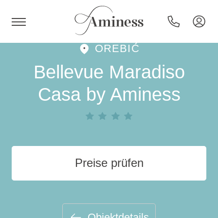
OREBIĆ
HR
Bellevue Maradiso
Casa by Aminess
Hotels und Resorts
Campingplätze
Preise prüfen
Sonderangebote
Reiseziele
Objektdetails