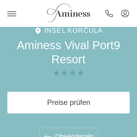
INSEL KORČULA
HR
Aminess Vival Port9
Resort
Hotels und Resorts
Campingplätze
Preise prüfen
Sonderangebote
Reiseziele
Objektdetails