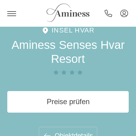
INSEL HVAR
HR
Aminess Senses Hvar
Resort
Hotels und Resorts
Campingplätze
Preise prüfen
Sonderangebote
Reiseziele
Objektdetails