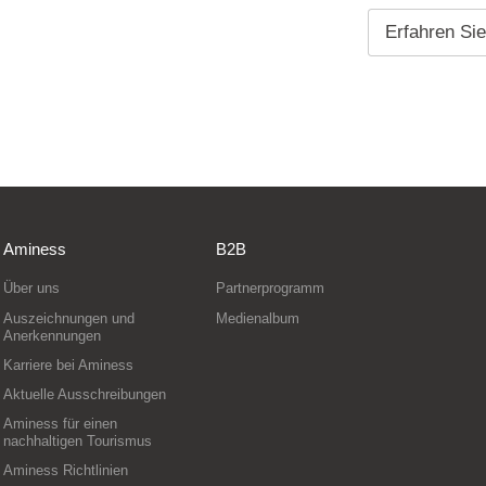
Erfahren Si
Aminess
B2B
Über uns
Partnerprogramm
Auszeichnungen und
Medienalbum
Anerkennungen
Karriere bei Aminess
Aktuelle Ausschreibungen
Aminess für einen
nachhaltigen Tourismus
Aminess Richtlinien