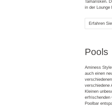
Tamarisken. De
in der Lounge
Erfahren Si
Pools
Aminess Style
auch einen ne
verschiedenen 
verschiedene A
Kleinen unbesc
erfrischenden
Poolbar entsp