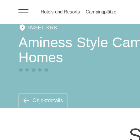
Hotels und Resorts
Campingplätze
INSEL KRK
HR
Aminess Style Cam
Homes
Hotels und Resorts
Campingplätze
Sonderangebote
Objektdetails
Reiseziele
S
Urlaubsarten