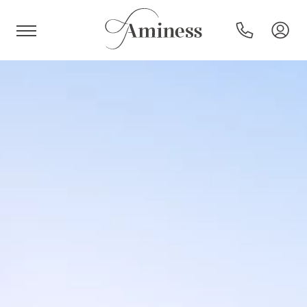
HR
Hotels und Resorts
Campingplätze
Sonderangebote
Reiseziele
Urlaubsarten