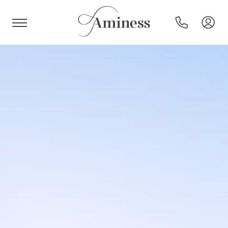
HR
Hotels und Resorts
Campingplätze
Sonderangebote
Reiseziele
Urlaubsarten