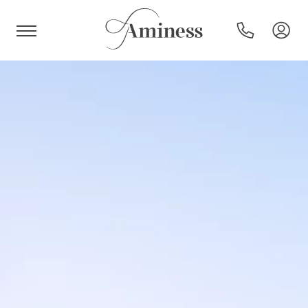
HR
Hotels und Resorts
Campingplätze
Sonderangebote
Reiseziele
Urlaubsarten