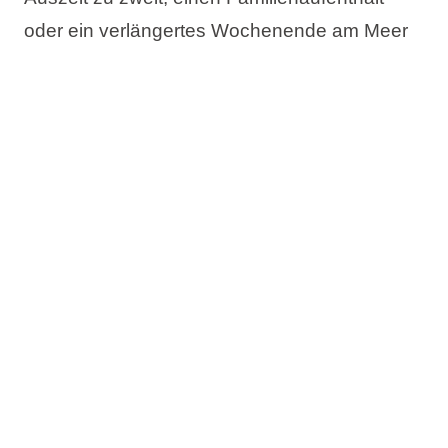
oder ein verlängertes Wochenende am Meer
planen – im Aminess Angebot finden Sie die
passende Unterkunft für Ihren idealen
Frühlingsaufenthalt in Kroatien.
Das Angebot umfasst:
Bis zu 20% Rabatt
Jetzt buchen, später bezahlen
Kostenlose Änderung des Reisetermins
Kostenlose Stornierung*
Prüfen Sie die Verfügbarkeit und buchen Sie