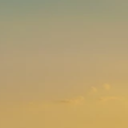
Marken
Ami Loyalty Programm
Blogs