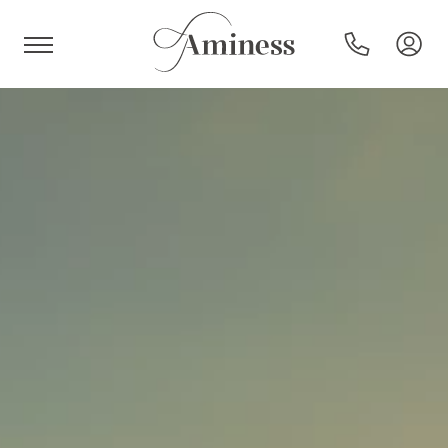
HR
Hotels und Resorts
Campingplätze
Sonderangebote
Reiseziele
Urlaubsarten