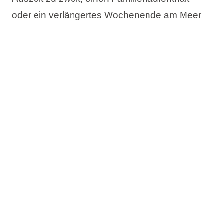
oder ein verlängertes Wochenende am Meer
planen – im Aminess Angebot finden Sie die
passende Unterkunft für Ihren idealen
Frühlingsaufenthalt in Kroatien.
Das Angebot umfasst:
Bis zu 20% Rabatt
Jetzt buchen, später bezahlen
Kostenlose Änderung des Reisetermins
Kostenlose Stornierung*
Prüfen Sie die Verfügbarkeit und buchen Sie