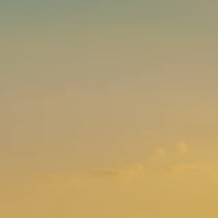
Marken
Ami Loyalty Programm
Blogs