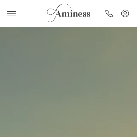
HR
Hotels und Resorts
Campingplätze
Sonderangebote
Reiseziele
Urlaubsarten