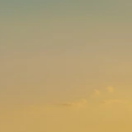
Marken
Ami Loyalty Programm
Blogs