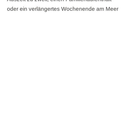
oder ein verlängertes Wochenende am Meer
planen – im Aminess Angebot finden Sie die
passende Unterkunft für Ihren idealen
Frühlingsaufenthalt in Kroatien.
Das Angebot umfasst:
Bis zu 20% Rabatt
Jetzt buchen, später bezahlen
Kostenlose Änderung des Reisetermins
Kostenlose Stornierung*
Prüfen Sie die Verfügbarkeit und buchen Sie