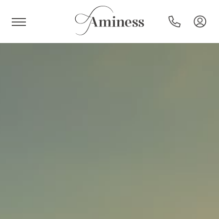
HR
Hotels und Resorts
Campingplätze
Sonderangebote
Reiseziele
Urlaubsarten