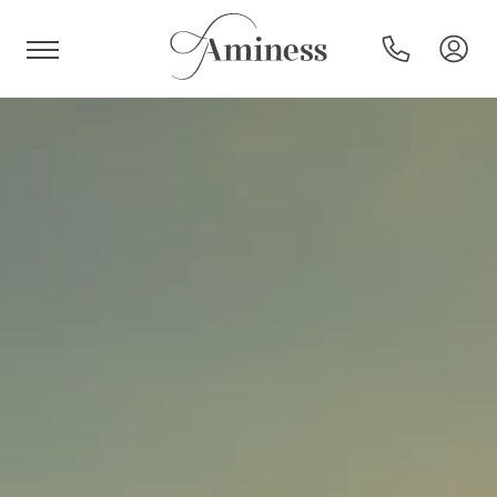
HR
Hotels und Resorts
Campingplätze
Sonderangebote
Reiseziele
Urlaubsarten