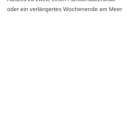
oder ein verlängertes Wochenende am Meer
planen – im Aminess Angebot finden Sie die
passende Unterkunft für Ihren idealen
Frühlingsaufenthalt in Kroatien.
Das Angebot umfasst:
Bis zu 20% Rabatt
Jetzt buchen, später bezahlen
Kostenlose Änderung des Reisetermins
Kostenlose Stornierung*
Prüfen Sie die Verfügbarkeit und buchen Sie