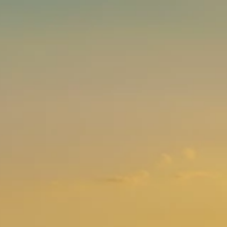
Marken
Ami Loyalty Programm
Blogs