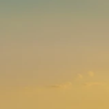
Marken
Ami Loyalty Programm
Blogs