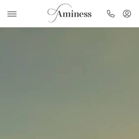
HR
Hotels und Resorts
Campingplätze
Sonderangebote
Reiseziele
Urlaubsarten