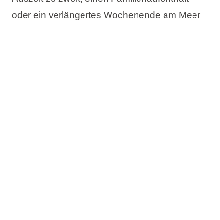
oder ein verlängertes Wochenende am Meer
planen – im Aminess Angebot finden Sie die
passende Unterkunft für Ihren idealen
Frühlingsaufenthalt in Kroatien.
Das Angebot umfasst:
Bis zu 20% Rabatt
Jetzt buchen, später bezahlen
Kostenlose Änderung des Reisetermins
Kostenlose Stornierung*
Prüfen Sie die Verfügbarkeit und buchen Sie