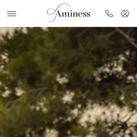
HR
Hotels und Resorts
Campingplätze
Sonderangebote
Reiseziele
Urlaubsarten