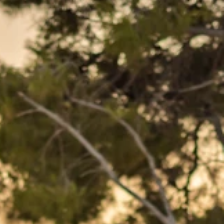
Marken
Ami Loyalty Programm
Blogs