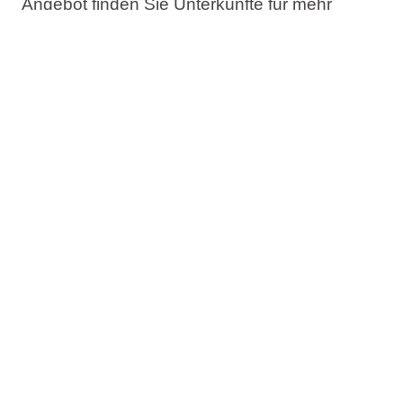
Angebot finden Sie Unterkünfte für mehr
Urlaubstage am Meer zu einem besseren
Preis-Leistungs-Verhältnis.
Das Angebot umfasst:
Bis zu 30% Rabatt
Jetzt buchen, später bezahlen
Kostenlose Änderung des Reisetermins
Kostenlose Stornierung*
Prüfen Sie die Verfügbarkeit und buchen Sie
Ihren Long Stay Aufenthalt am Meer.