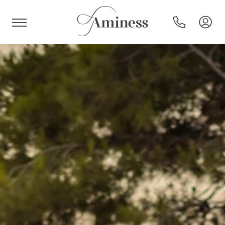
HR
Hotels und Resorts
Campingplätze
Sonderangebote
Reiseziele
Urlaubsarten