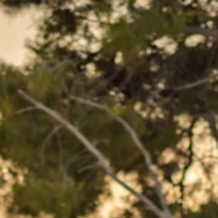
Marken
Ami Loyalty Programm
Blogs