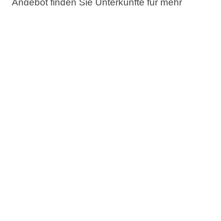
Angebot finden Sie Unterkünfte für mehr
Urlaubstage am Meer zu einem besseren
Preis-Leistungs-Verhältnis.
Das Angebot umfasst:
Bis zu 30% Rabatt
Jetzt buchen, später bezahlen
Kostenlose Änderung des Reisetermins
Kostenlose Stornierung*
Prüfen Sie die Verfügbarkeit und buchen Sie
Ihren Long Stay Aufenthalt am Meer.