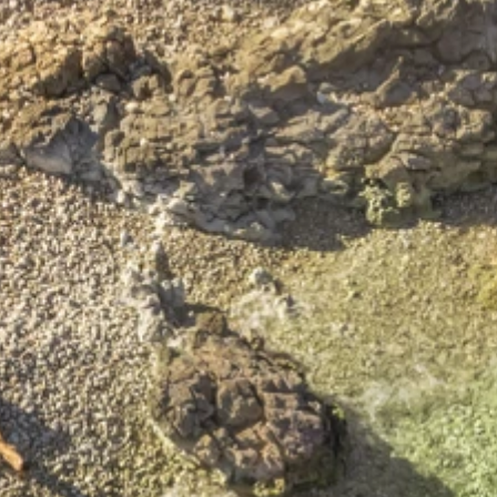
Marken
Ami Loyalty Programm
Blogs