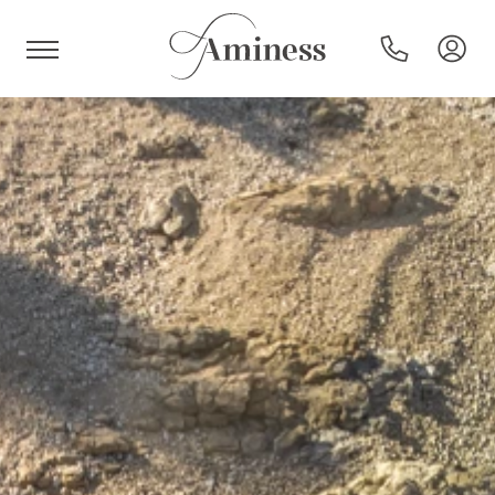
HR
Hotels und Resorts
Campingplätze
Sonderangebote
Reiseziele
Urlaubsarten