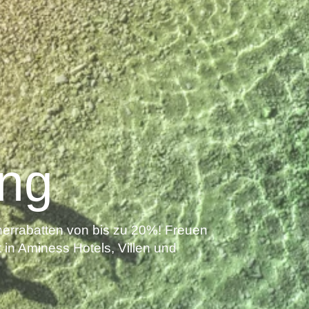
ing
errabatten von bis zu 20%! Freuen
 in Aminess Hotels, Villen und