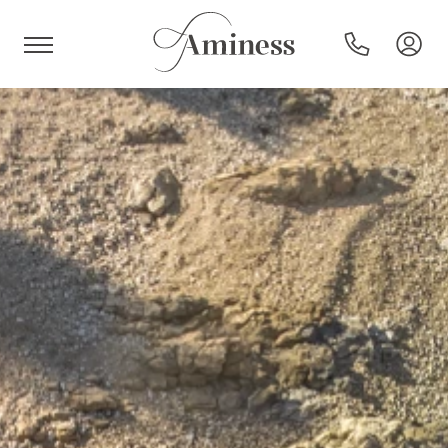
HR
Hotels und Resorts
Campingplätze
Sonderangebote
Reiseziele
Urlaubsarten