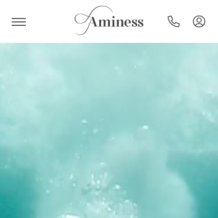
HR
Hotels und Resorts
Campingplätze
Sonderangebote
Reiseziele
Urlaubsarten