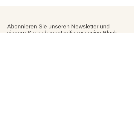
Abonnieren Sie unseren Newsletter und
sichern Sie sich rechtzeitig exklusive Black-
Friday-Rabatte. Behalten Sie Ihr Postfach im
Auge!
Filter