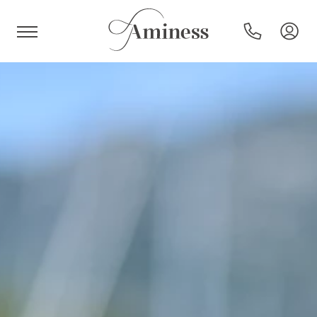
HR
Hotels und Resorts
Campingplätze
Sonderangebote
Reiseziele
Urlaubsarten