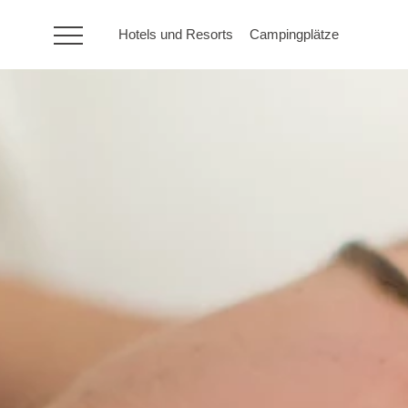
Hotels und Resorts
Campingplätze
HR
Hotels und Resorts
Campingplätze
Sonderangebote
Reiseziele
Urlaubsarten
Marken