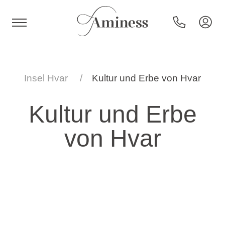
HR
Insel Hvar
Kultur und Erbe von Hvar
Kultur und Erbe
Hotels und Resorts
von Hvar
Campingplätze
Sonderangebote
Reiseziele