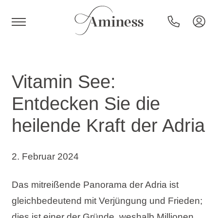
HR
Vitamin See:
Entdecken Sie die
Hotels und Resorts
heilende Kraft der Adria
Campingplätze
2. Februar 2024
Sonderangebote
Das mitreißende Panorama der Adria ist
gleichbedeutend mit Verjüngung und Frieden;
Reiseziele
dies ist einer der Gründe, weshalb Millionen