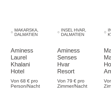
MAKARSKA
,
INSEL HVAR
,
I
DALMATIEN
DALMATIEN
K
Aminess
Aminess
Ma
Laurel
Senses
Ma
Khalani
Hvar
Ho
Hotel
Resort
Am
Von 68 €
pro
Von 79 €
pro
Vo
Person/Nacht
Zimmer/Nacht
Zi