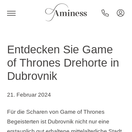
HR
Entdecken Sie Game
of Thrones Drehorte in
Hotels und Resorts
Dubrovnik
Campingplätze
21. Februar 2024
Sonderangebote
Für die Scharen von Game of Thrones
Begeisterten ist Dubrovnik nicht nur eine
Reiseziele
erstaunlich gut erhaltene mittelalterliche Stadt