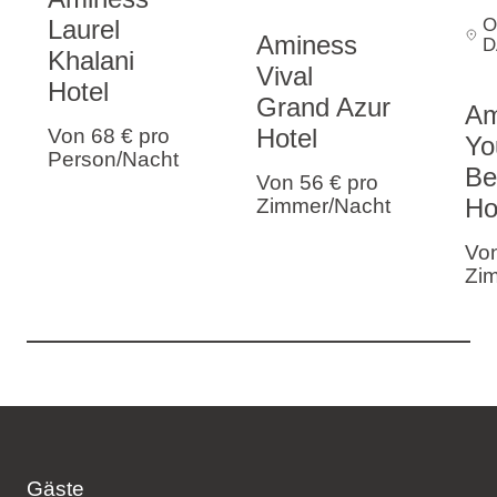
O
Laurel
Aminess
D
Khalani
Vival
Hotel
Grand Azur
Am
Hotel
Von 68 €
pro
Yo
Person/Nacht
Be
Von 56 €
pro
Ho
Zimmer/Nacht
Vo
Zi
Gäste