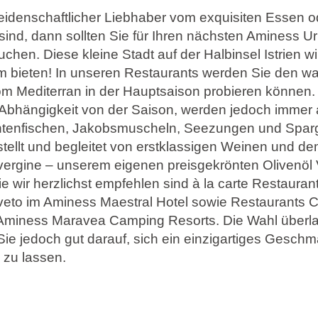
eidenschaftlicher Liebhaber vom exquisiten Essen o
 sind, dann sollten Sie für Ihren nächsten Aminess Ur
chen. Diese kleine Stadt auf der Halbinsel Istrien w
m bieten! In unseren Restaurants werden Sie den w
 Mediterran in der Hauptsaison probieren können
 Abhängigkeit von der Saison, werden jedoch immer 
intenfischen, Jakobsmuscheln, Seezungen und Spar
llt und begleitet von erstklassigen Weinen und de
 vergine – unserem eigenen preisgekrönten Olivenöl 
e wir herzlichst empfehlen sind à la carte Restaurant
iveto im Aminess Maestral Hotel sowie Restaurants
 Aminess Maravea Camping Resorts. Die Wahl überla
Sie jedoch gut darauf, sich ein einzigartiges Gesch
 zu lassen.