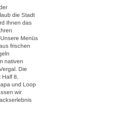
der
laub die Stadt
ird Ihnen das
ahren
. Unsere Menüs
aus frischen
geln
m nativen
Vergal. Die
 Half 8,
 Capa und Loop
ssen wir
mackserlebnis