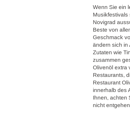
Wenn Sie ein l
Musikfestivals
Marken
Novigrad aussu
Ami Loyalty Programm
Beste von alle
Blogs
Geschmack vom
ändern sich in
Zutaten wie T
zusammen geste
Olivenöl extra
Restaurants, di
Restaurant Ol
innerhalb des
Ihnen, achten 
nicht entgehen