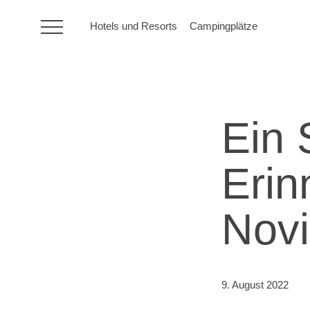
Hotels und Resorts
Campingplätze
HR
Ein
Hotels und Resorts
Erin
Campingplätze
Novi
Sonderangebote
Reiseziele
9. August 2022
Urlaubsarten