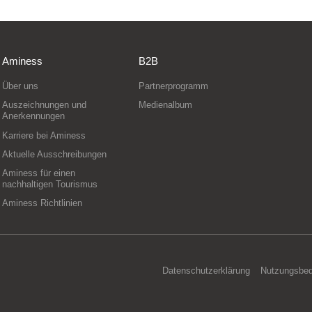
Aminess
B2B
Über uns
Partnerprogramm
Auszeichnungen und
Medienalbum
Anerkennungen
Karriere bei Aminess
Aktuelle Ausschreibungen
Aminess für einen
nachhaltigen Tourismus
Aminess Richtlinien
Datenschutzerklärung
Nutzungsbe