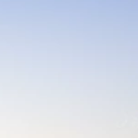
Merken
Ami Loyalty programma
Blogi