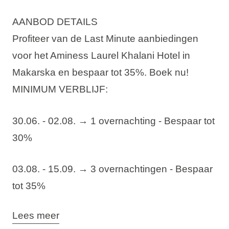
AANBOD DETAILS
Profiteer van de Last Minute aanbiedingen
voor het Aminess Laurel Khalani Hotel in
Makarska en bespaar tot 35%. Boek nu!
MINIMUM VERBLIJF:
30.06. - 02.08. →
1 overnachting -
Bespaar tot
30%
03.08. - 15.09. →
3 overnachtingen -
Bespaar
tot 35%
Het
Aminess Laurel Khalani Hotel
ligt tussen
Lees meer