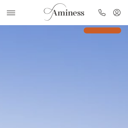
HR
Hotels en resorts
Campings
Speciale aanbiedingen
Bestemmingen
Vakantietypes