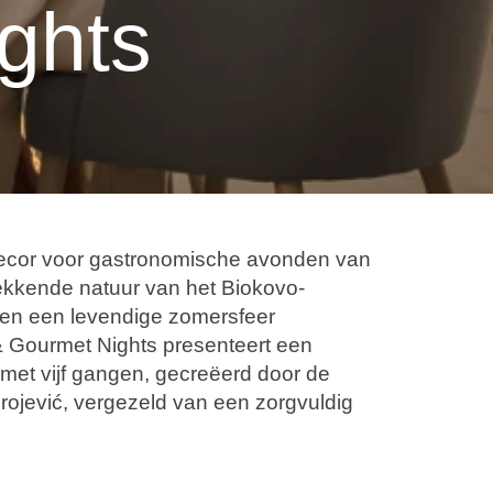
ghts
decor voor gastronomische avonden van
ekkende natuur van het Biokovo-
 en een levendige zomersfeer
Gourmet Nights presenteert een
 met vijf gangen, gecreëerd door de
ojević, vergezeld van een zorgvuldig
an Dalmatische en seizoensgebonden