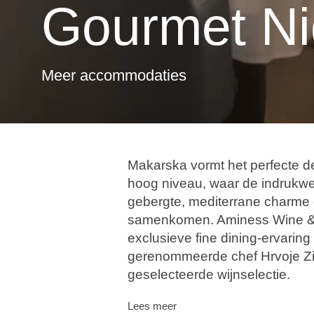
Gourmet Ni
Meer accommodaties
Makarska vormt het perfecte 
hoog niveau, waar de indrukw
gebergte, mediterrane charme
samenkomen. Aminess Wine & 
exclusieve fine dining-ervaring
gerenommeerde chef Hrvoje Zir
geselecteerde wijnselectie.
Met moderne interpretaties v
Lees meer