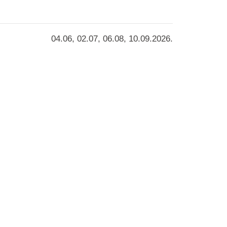
nu lokale traditie met een
eleving en wordt het diner een
onden vinden plaats in het Vira Rooftop
04.06, 02.07, 06.08, 10.09.2026.
lair panoramisch uitzicht, binnen het
ooftop Dining & Bar (Aminess Laurel
0 september
ness Wine & Gourmet Nights
Aminess
B2B
Over ons
Partnerprogramma