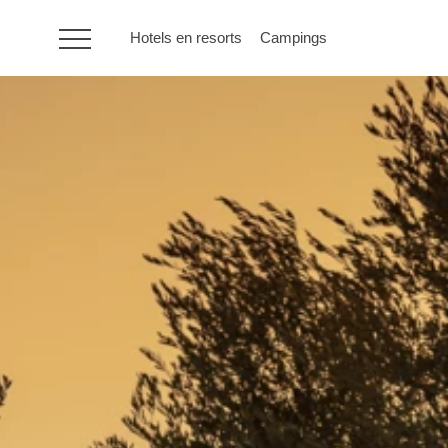
Hotels en resorts
Campings
HR
Hotels en resorts
Campings
Speciale
aanbiedingen
Bestemmingen
Vakantietypes