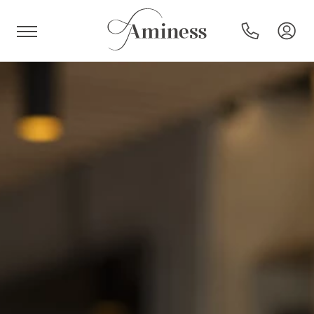
HR
Hotels und Resorts
Campingplätze
Sonderangebote
Reiseziele
Urlaubsarten