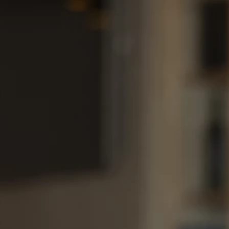
Marken
Ami Loyalty Programm
Blogs