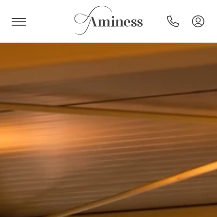
HR
Hotels und Resorts
Campingplätze
Sonderangebote
Reiseziele
Urlaubsarten