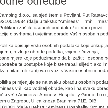
odne odredbe
amping d.o.o., sa sjedištem u Povljani, Put Rastavc
210019684 (dalje u tekstu: “Aminess“ ili “mi“ ili “naš“
olitikom zaštite osobnih podataka želi Vam pružiti
acije o svrhama i uvjetima obrade Vaših osobnih po
olitika opisuje vrstu osobnih podataka koje prikuplj
jemo, razloge obrade podatka, vrijeme čuvanja,
osne mjere koje poduzimamo da bi zaštitili osobne 
potrebe te postupke koje biste trebali slijediti ako i
akvih pitanja ili zahtjeva u vezi s Vašim osobnim pod
litika primjenjuje se na svaku obradu osobnih poda
miness vrši kao voditelj obrade, kao i na svaku obra
ički vrše Aminess i Aminess Hospitality Group d.o.o.
tem u Zagrebu, Ulica kneza Branimira 71E, OIB:
01081 (dalje u tekstu: Aminess Hospitality Group), 