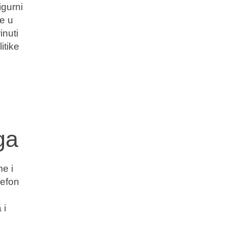
igurni
te u
inuti
itike
ga
e i
lefon
 i