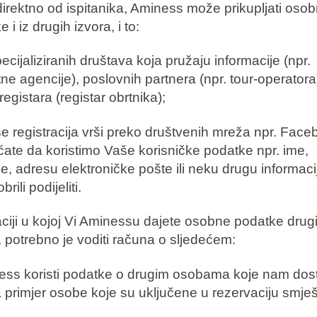
irektno od ispitanika, Aminess može prikupljati oso
 i iz drugih izvora, i to:
ecijaliziranih društava koja pružaju informacije (npr.
tne agencije), poslovnih partnera (npr. tour-operatora)
registara (registar obrtnika);
se registracija vrši preko društvenih mreža npr. Face
ćate da koristimo Vaše korisničke podatke npr. ime,
e, adresu elektroničke pošte ili neku drugu informaci
rili podijeliti.
aciji u kojoj Vi Aminessu dajete osobne podatke drug
 potrebno je voditi računa o sljedećem:
ess koristi podatke o drugim osobama koje nam dost
 primjer osobe koje su uključene u rezervaciju smješ