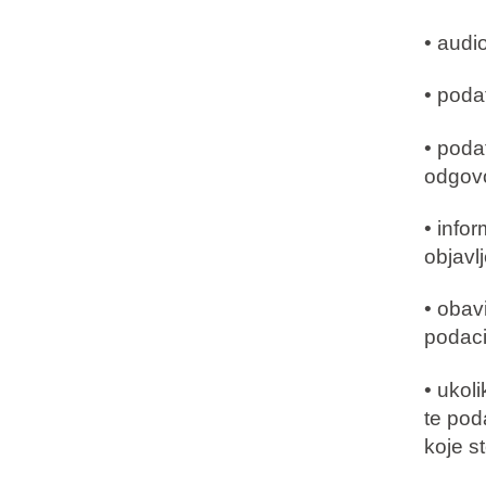
• audio
• poda
• podat
odgovo
• info
objavl
• obav
podaci
• ukol
te pod
koje st