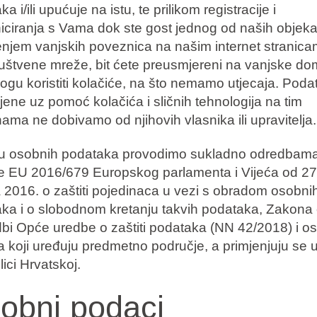
a i/ili upućuje na istu, te prilikom registracije i
ciranja s Vama dok ste gost jednog od naših objeka
enjem vanjskih poveznica na našim internet stranica
ruštvene mreže, bit ćete preusmjereni na vanjske d
ogu koristiti kolačiće, na što nemamo utjecaja. Poda
ljene uz pomoć kolačića i sličnih tehnologija na tim
ma ne dobivamo od njihovih vlasnika ili upravitelja.
u osobnih podataka provodimo sukladno odredbam
 EU 2016/679 Europskog parlamenta i Vijeća od 27
a 2016. o zaštiti pojedinaca u vezi s obradom osobni
ka i o slobodnom kretanju takvih podataka, Zakona
bi Opće uredbe o zaštiti podataka (NN 42/2018) i ost
a koji uređuju predmetno područje, a primjenjuju se 
ici Hrvatskoj.
obni podaci