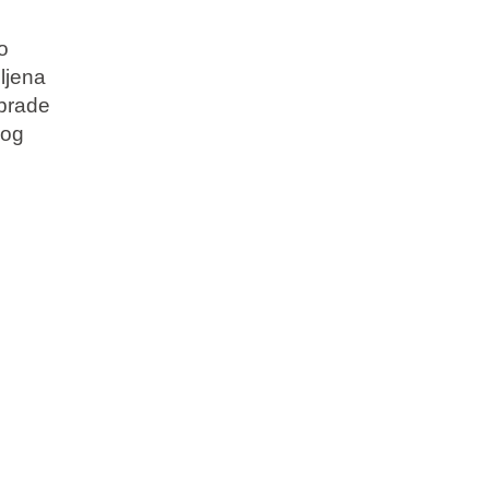
o
ljena
obrade
vog