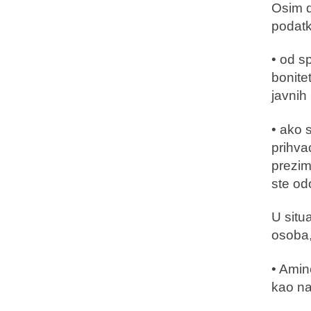
Osim d
podatke
• od sp
bonite
javnih 
• ako 
prihva
prezim
ste odob
U situ
osoba,
• Amin
kao na