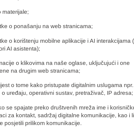
 materijale;
tke o ponašanju na web stranicama;
ke o korištenju mobilne aplikacije i AI interakcijama (u
ri AI asistenta);
rmacije o klikovima na naše oglase, uključujući i one
jene na drugim web stranicama;
ijest o tome kako pristupate digitalnim uslugama npr.
 o uređaju, operativni sustav, pretraživač, IP adresa;
iko se spajate preko društvenih mreža ime i korisničk
aci za kontakt, sadržaj digitalne komunikacije, kao i l
e posjetili prilikom komunikacije.