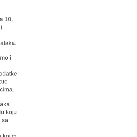
a 10,
)
dataka.
amo i
podatke
mate
acima.
taka
du koju
, sa
s kojim