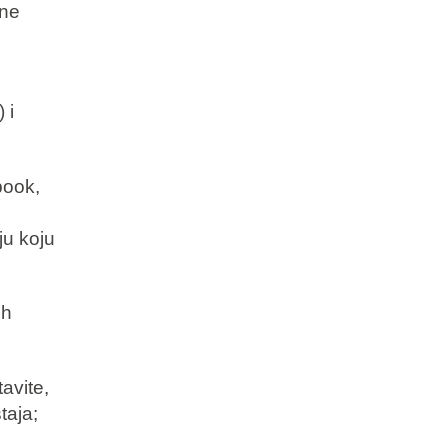
bne
 i
book,
ju koju
ih
avite,
taja;