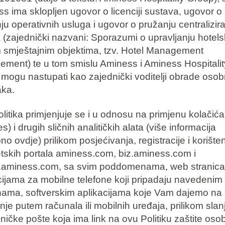
s ima sklopljen ugovor o licenciji sustava, ugovor o
ju operativnih usluga i ugovor o pružanju centralizir
 (zajednički nazvani: Sporazumi o upravljanju hotels
 smještajnim objektima, tzv. Hotel Management
ement) te u tom smislu Aminess i Aminess Hospitalit
mogu nastupati kao zajednički voditelji obrade osob
ka.
litika primjenjuje se i u odnosu na primjenu kolačića
s) i drugih sličnih analitičkih alata (više informacija
o ovdje) prilikom posjećivanja, registracije i korište
etskih portala aminess.com, biz.aminess.com i
.aminess.com, sa svim poddomenama, web stranica
cijama za mobilne telefone koji pripadaju navedenim
ma, softverskim aplikacijama koje Vam dajemo na
enje putem računala ili mobilnih uređaja, prilikom slan
oničke pošte koja ima link na ovu Politiku zaštite oso