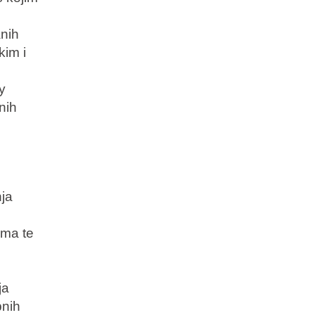
anih
kim i
y
nih
nja
ma te
ja
bnih