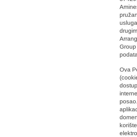
Amines
pružan
usluga
drugim
Arrang
Group 
podata
Ova Po
(cookie
dostupn
intern
posao
aplika
domena
korišt
elektr