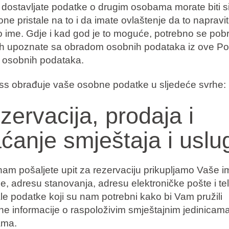
 dostavljate podatke o drugim osobama morate biti s
one pristale na to i da imate ovlaštenje da to napravi
o ime. Gdje i kad god je to moguće, potrebno se pobr
jih upoznate sa obradom osobnih podataka iz ove Pol
e osobnih podataka.
s obrađuje vaše osobne podatke u sljedeće svrhe:
zervacija, prodaja i
aćanje smještaja i uslu
am pošaljete upit za rezervaciju prikupljamo Vaše im
e, adresu stanovanja, adresu elektroničke pošte i te
ale podatke koji su nam potrebni kako bi Vam pružili
ne informacije o raspoloživim smještajnim jedinicama
ama.