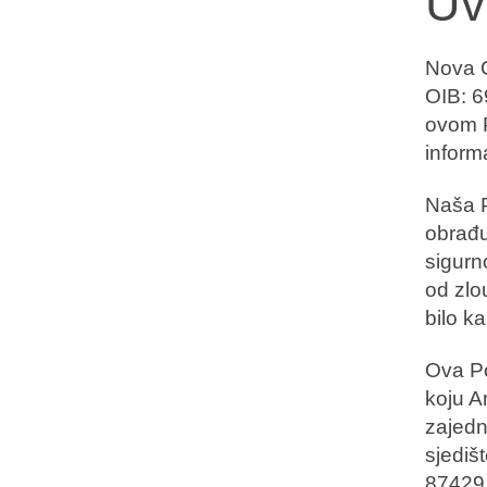
Uv
wypoczynku
Nova C
OIB: 69
Marki
ovom P
Program Ami Loyalty
inform
Blog
Naša P
obrađu
sigurn
od zlou
bilo k
Ova Po
koju A
zajedn
sjediš
874291