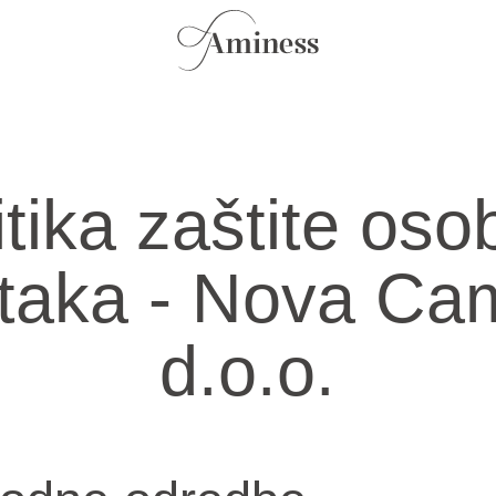
itika zaštite oso
taka - Nova Ca
d.o.o.