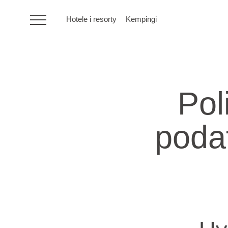
Hotele i resorty
Kempingi
HR
Pol
Hotele i resorty
poda
Kempingi
Oferty specjalne
Destynacje
Rodzaje