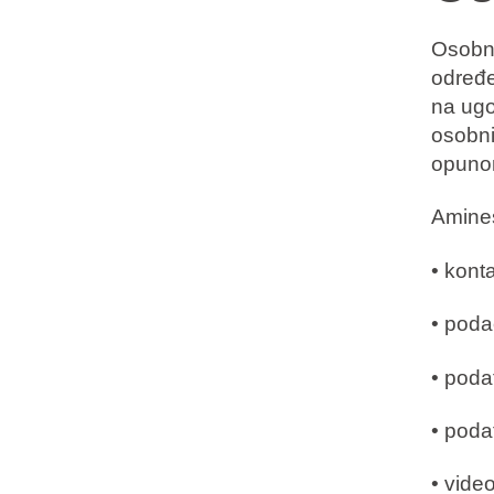
Osobne
određe
na ugo
osobni
opuno
Amines
• kont
• poda
• poda
• poda
• video