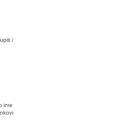
piti i
o ime
inkovi