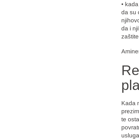
• kada
da su 
njihov
da i n
zaštit
Amines
Re
pl
Kada n
prezim
te ost
povrat
uslug