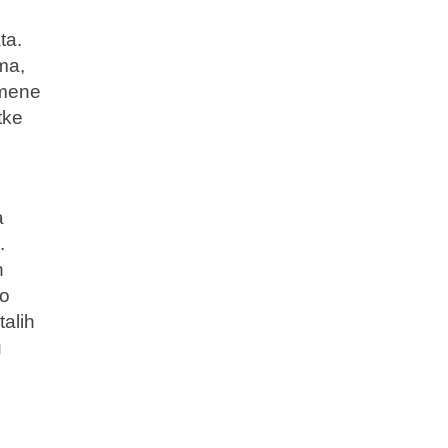
ta.
ma,
omene
tke
a
.
h
 o
alih
u