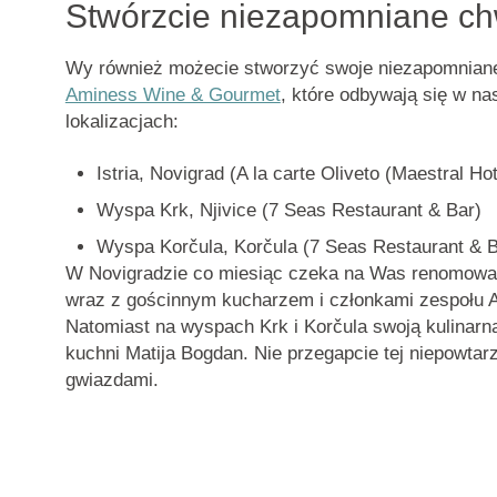
Stwórzcie niezapomniane ch
Wy również możecie stworzyć swoje niezapomnian
Aminess Wine & Gourmet
, które odbywają się w n
lokalizacjach
:
Istria, Novigrad (A la carte Oliveto (Maestral Hot
Wyspa Krk, Njivice (7 Seas Restaurant & Bar)
Wyspa Korčula, Korčula (7 Seas Restaurant & B
W Novigradzie co miesiąc czeka na Was renomow
wraz z gościnnym kucharzem i członkami zespołu 
Natomiast na wyspach Krk i Korčula swoją kulinar
kuchni Matija Bogdan
. Nie przegapcie tej niepowtarz
gwiazdami.