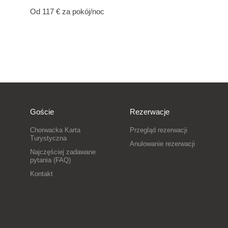
Od 117 €
za pokój/noc
Goście
Rezerwacje
Chorwacka Karta
Przegląd rezerwacji
Turystyczna
Anulowanie rezerwacji
Najczęściej zadawane
pytania (FAQ)
Kontakt