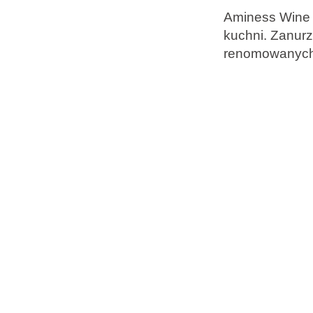
wypoczynku
Aminess Wine &
kuchni. Zanurz
renomowanych 
Marki
Program Ami Loyalty
Blog