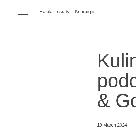
Hotele i resorty
Kempingi
HR
Kuli
Hotele i resorty
pod
Kempingi
& Go
Oferty specjalne
Destynacje
19 March 2024
Rodzaje