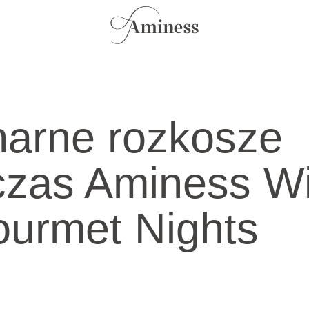
narne rozkosze
czas Aminess W
urmet Nights