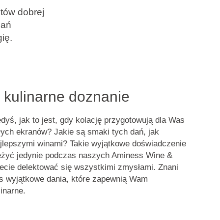
tów dobrej
dań
ię.
 kulinarne doznanie
edyś, jak to jest, gdy kolację przygotowują dla Was
łych ekranów
? Jakie są smaki tych dań, jak
ajlepszymi winami? Takie
wyjątkowe doświadczenie
żyć jedynie podczas naszych Aminess Wine &
iecie delektować się wszystkimi zmysłami. Znani
as wyjątkowe dania, które zapewnią Wam
inarne.