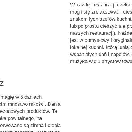
W każdej restauracji czeka
mogli się
zrelaksować i cie
znakomitych szefów kuchni
lub po prostu cieszyć się
pr
naszych restauracji). Każd
jest w pomysłowy i oryginal
lokalnej kuchni
, którą lubią
wspaniałych dań i napojów,
muzyka
wielu artystów towa
ż
 magię w 5 daniach.
 nim mnóstwo miłości. Dania
 sezonowych produktów
. Ta
nka powitalnego, na
serwowane są zimna i ciepła