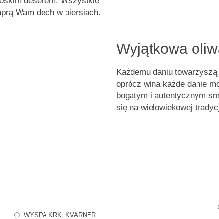
 boskim deserem. Wszystkie
aprą Wam dech w piersiach.
Wyjątkowa oliwa
Każdemu daniu towarzyszą 
oprócz wina każde danie m
bogatym i autentycznym sma
się na wielowiekowej tradycj
WYSPA KRK
, KVARNER