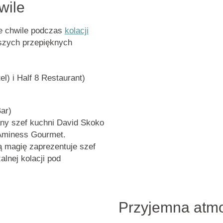
wile
e chwile podczas
kolacji
aszych
przepięknych
el) i Half 8 Restaurant)
ar)
any
szef kuchni David Skoko
Aminess Gourmet.
ną magię zaprezentuje
szef
alnej kolacji pod
Przyjemna atmo