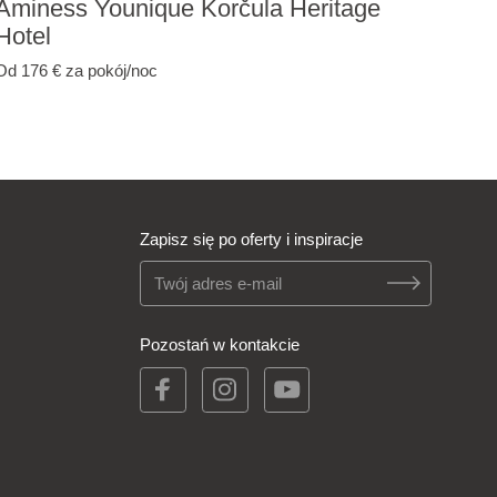
Aminess Younique Korčula Heritage
Hotel
Od 176 €
za pokój/noc
Zapisz się po oferty i inspiracje
Pozostań w kontakcie