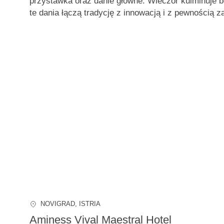
przystawka oraz danie główne. Wieczór kulminuje
te dania
łączą tradycję z innowacją
i z pewnością z
NOVIGRAD
, ISTRIA
Aminess Vival Maestral Hotel