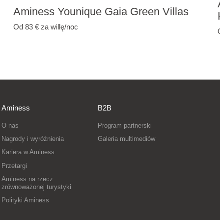
Aminess Younique Gaia Green Villas
Od 83 €
za willę/noc
Aminess
B2B
O nas
Program partnerski
Nagrody i wyróżnienia
Galeria multimediów
Kariera w Aminess
Przetargi
Aminess na rzecz
zrównoważonej turystyki
Polityki Aminess