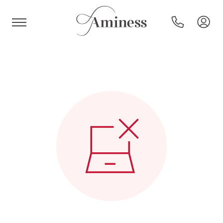
HR
Hotele i resorty
Kempingi
Oferty specjalne
Destynacje