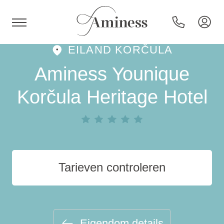
EILAND KORČULA
HR
Aminess Younique
Korčula Heritage Hotel
Hotels en resorts
Campings
Tarieven controleren
Speciale aanbiedingen
Bestemmingen
Eigendom details